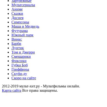
Зарубежные
Мультсериалы
Аниме
Сказки
Диснея
Симпсоны
Маша и Медведь
Футурама
Южный парк
Винкс
Барби
Лунтик
Том и Джерри
Смешарики
Фиксики
Губка Боб
Гриффины
Скуби-ду
Скоро на сайте
2012-2019 мульт-хит.ру - Мультфильмы онлайн.
Карта сайта
Все права защищены.