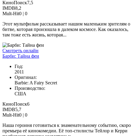
КиноПоиск
7,5
IMDB
8,2
Mult-Hit
0 |
0
Этот мультфильм рассказывает нашим маленьким зрителям о
битве, которая произошла в далеком космосе. Как оказалось,
там тоже есть жизнь, которая...
Смотреть онлайн
Барби: Тайна феи
Год:
2011
Оригинал:
Barbie: A Fairy Secret
Производство:
США
КиноПоиск
6
IMDB
5,7
Mult-Hit
0 |
0
Наша героиня готовиться к знаменательному событию, скоро
премьера её кинокомедии. Её топ-стилисты Тейлор и Керри