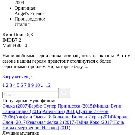
2009
Оригинал:
Angel's Friends
Производство:
Италия
КиноПоиск
6,3
IMDB
7,2
Mult-Hit
0 |
0
Наши любимые герои снова возвращаются на экраны. В этом
сезоне нашим героям предстоит столкнуться с более
серьезными проблемами, которые будут...
Загрузить еще
1
2
3
4
5
6
7
8
9
10
...
12
Популярные мультфильмы
Элька (2007)
Барби: Супер Принцесса (2015)
Мишки Буни:
Тайна цирка (2016)
Апельсин (2016)
Лунтик 7 сезон
(2006)
Альфа и Омега 3: Большие Волчьи Игры (2014)
Король
Слон (2017)
Реальная белка 2 (2017)
Тайна Коко (2017)
Ночь
живых мертвецов: Начало (2011)
Лучшие мультики