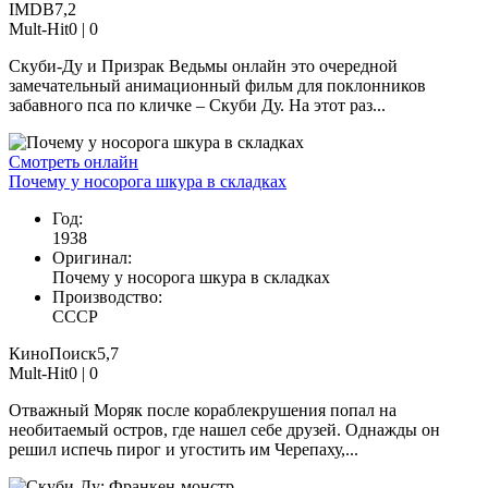
IMDB
7,2
Mult-Hit
0 |
0
Скуби-Ду и Призрак Ведьмы онлайн это очередной
замечательный анимационный фильм для поклонников
забавного пса по кличке – Скуби Ду. На этот раз...
Смотреть онлайн
Почему у носорога шкура в складках
Год:
1938
Оригинал:
Почему у носорога шкура в складках
Производство:
СССР
КиноПоиск
5,7
Mult-Hit
0 |
0
Отважный Моряк после кораблекрушения попал на
необитаемый остров, где нашел себе друзей. Однажды он
решил испечь пирог и угостить им Черепаху,...