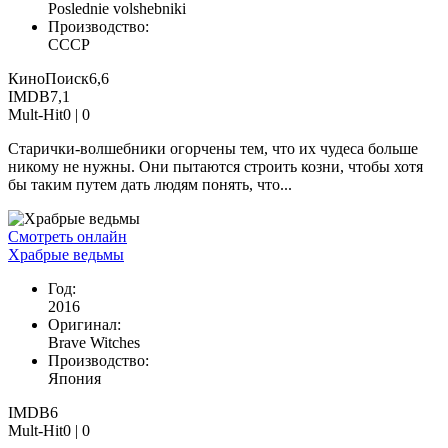
Poslednie volshebniki
Производство:
СССР
КиноПоиск
6,6
IMDB
7,1
Mult-Hit
0 |
0
Старички-волшебники огорчены тем, что их чудеса больше
никому не нужны. Они пытаются строить козни, чтобы хотя
бы таким путем дать людям понять, что...
Смотреть онлайн
Храбрые ведьмы
Год:
2016
Оригинал:
Brave Witches
Производство:
Япония
IMDB
6
Mult-Hit
0 |
0