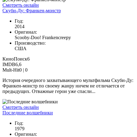
Смотреть онлайн
Скуби-Ду: Франкен-монстр
Год:
2014
Оригинал:
Scooby-Doo! Frankencreepy
Производство:
США
КиноПоиск
6
IMDB
6,6
Mult-Hit
0 |
0
История очередного захватывающего мультфильма Скуби-Ду:
Франкен-монстр по своему жанру ничем не отличается от
предыдущих. Отважные герои уже спасли...
Смотреть онлайн
Последние волшебники
Год:
1979
Оригинал: