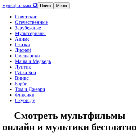
мультфильмы 💥
Поиск
Меню
Советские
Отечественные
Зарубежные
Мультсериалы
Аниме
Сказки
Дисней
Смешарики
Маша и Медведь
Лунтик
Губка Боб
Винкс
Барби
Том и Джерри
Фиксики
Скуби-ду
Смотреть мультфильмы
онлайн и мультики бесплатно