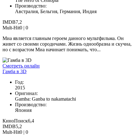
The Hero of Centopia
Производство:
Австралия, Бельгия, Германия, Индия
IMDB
7,2
Mult-Hit
0 |
0
Миа является главным героем данного мультфильма. Он
живет со своими сородичами. Жизнь однообразна и скучна,
но с возрастом Миа начинает понимать, что...
Смотреть онлайн
Гамба в 3D
Год:
2015
Оригинал:
Gamba: Ganba to nakamatachi
Производство:
Япония
КиноПоиск
6,4
IMDB
5,2
Mult-Hit
0 |
0