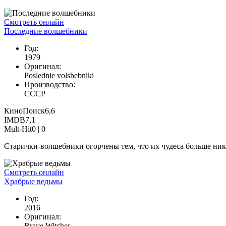
Смотреть онлайн
Последние волшебники
Год:
1979
Оригинал:
Poslednie volshebniki
Производство:
СССР
КиноПоиск
6,6
IMDB
7,1
Mult-Hit
0 |
0
Старички-волшебники огорчены тем, что их чудеса больше нико
Смотреть онлайн
Храбрые ведьмы
Год:
2016
Оригинал:
Brave Witches