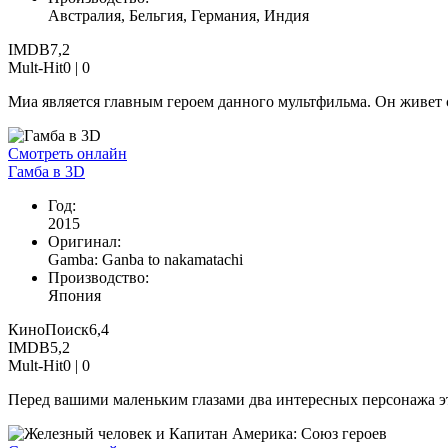
Австралия, Бельгия, Германия, Индия
IMDB
7,2
Mult-Hit
0 |
0
Миа является главным героем данного мультфильма. Он живет с
Смотреть онлайн
Гамба в 3D
Год:
2015
Оригинал:
Gamba: Ganba to nakamatachi
Производство:
Япония
КиноПоиск
6,4
IMDB
5,2
Mult-Hit
0 |
0
Перед вашими маленьким глазами два интересных персонажа эт