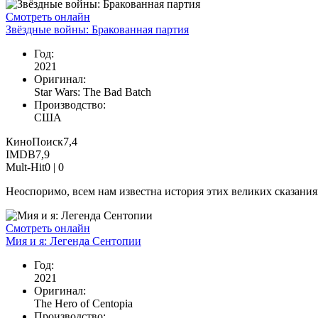
Смотреть онлайн
Звёздные войны: Бракованная партия
Год:
2021
Оригинал:
Star Wars: The Bad Batch
Производство:
США
КиноПоиск
7,4
IMDB
7,9
Mult-Hit
0 |
0
Неоспоримо, всем нам известна история этих великих сказаниях
Смотреть онлайн
Мия и я: Легенда Сентопии
Год:
2021
Оригинал:
The Hero of Centopia
Производство: