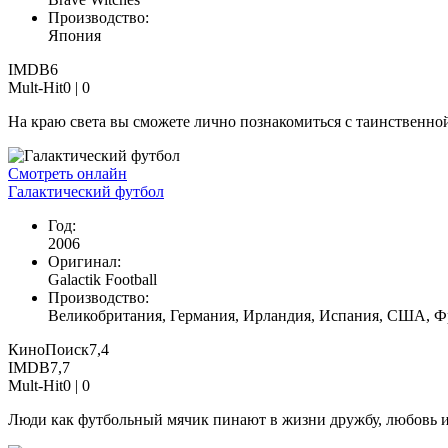
Производство:
Япония
IMDB
6
Mult-Hit
0 |
0
На краю света вы сможете лично познакомиться с таинственно
Смотреть онлайн
Галактический футбол
Год:
2006
Оригинал:
Galactik Football
Производство:
Великобритания, Германия, Ирландия, Испания, США, 
КиноПоиск
7,4
IMDB
7,7
Mult-Hit
0 |
0
Люди как футбольный мячик пинают в жизни дружбу, любовь и ст