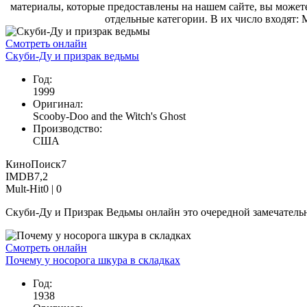
материалы, которые предоставлены на нашем сайте, вы может
отдельные категории. В их число входят:
Смотреть онлайн
Скуби-Ду и призрак ведьмы
Год:
1999
Оригинал:
Scooby-Doo and the Witch's Ghost
Производство:
США
КиноПоиск
7
IMDB
7,2
Mult-Hit
0 |
0
Скуби-Ду и Призрак Ведьмы онлайн это очередной замечательн
Смотреть онлайн
Почему у носорога шкура в складках
Год:
1938