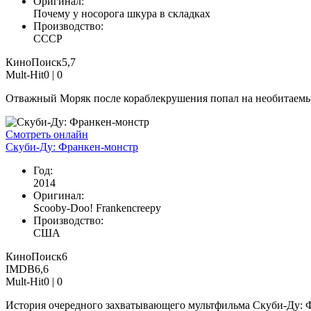
Оригинал:
Почему у носорога шкура в складках
Производство:
СССР
КиноПоиск
5,7
Mult-Hit
0 |
0
Отважный Моряк после кораблекрушения попал на необитаемый о
Смотреть онлайн
Скуби-Ду: Франкен-монстр
Год:
2014
Оригинал:
Scooby-Doo! Frankencreepy
Производство:
США
КиноПоиск
6
IMDB
6,6
Mult-Hit
0 |
0
История очередного захватывающего мультфильма Скуби-Ду: Ф