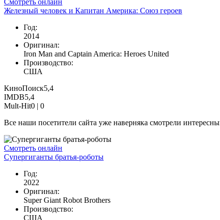
Смотреть онлайн
Железный человек и Капитан Америка: Союз героев
Год:
2014
Оригинал:
Iron Man and Captain America: Heroes United
Производство:
США
КиноПоиск
5,4
IMDB
5,4
Mult-Hit
0 |
0
Все наши посетители сайта уже наверняка смотрели интересный
Смотреть онлайн
Супергиганты братья-роботы
Год:
2022
Оригинал:
Super Giant Robot Brothers
Производство:
США