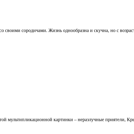
о своими сородичами. Жизнь однообразна и скучна, но с возраст
ой мультипликационной картинки – неразлучные приятели, Крыс