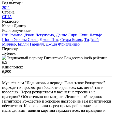
Год выхода:
2011
Страна:
США
Режиссер:
Карен Дишер
Роли озвучивали:
Рэй Романо
,
Джон Легуизамо
,
Дэнис Лири
,
Куин Латифа
,
Шонн Уильям Скотт
,
Джош Пек
,
Сиэра Браво
,
ТиДжей
Миллер
,
Билли Гарделл
,
Джуда Фридландер
Перевод:
Дубляж
6,5
Кинопоиск:
6,899
Мультфильм "Ледниковый период: Гигантское Рождество"
подходит к просмотра абсолютно для всех как детей так и
взрослых. Перед рождеством у вас нет настроения на
праздник? Обязательно посмотрите Ледниковый период:
Гигантское Рождество и хорошее настроение вам практически
обеспечено. Как говорили перед премьерой создатели
мультфильма - данная картина заряжает всех на праздник и